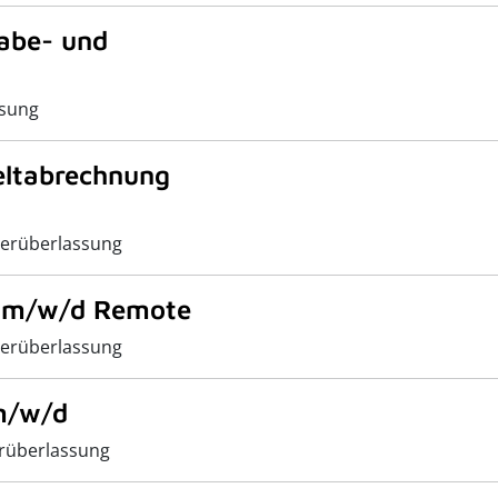
abe- und
sung
eltabrechnung
erüberlassung
r m/w/d Remote
erüberlassung
m/w/d
rüberlassung