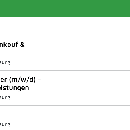
inkauf &
sung
er (m/w/d) –
eistungen
sung
sung