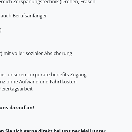
reich Zerspanungstechnik (Drehen, Fräsen,
 auch Berufsanfänger
)
) mit voller sozialer Absicherung
er unseren corporate benefits Zugang
anz ohne Aufwand und Fahrtkosten
Feiertagsarbeit
 uns darauf an!
 Sie sich gerne direkt bei uns per Mail unter