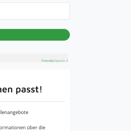
Friendly
Captcha ⇗
nen passt!
llenangebote
ormationen über die