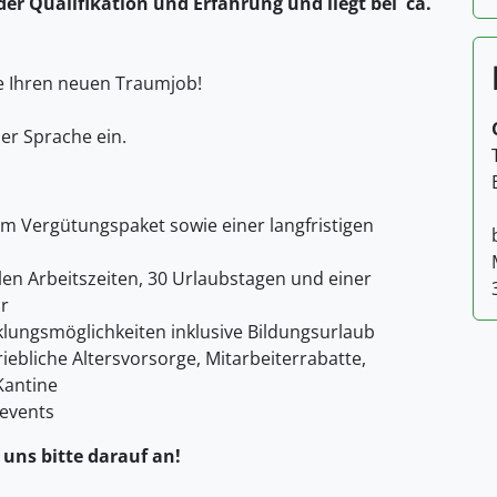
der Qualifikation und Erfahrung und liegt bei ca.
ie Ihren neuen Traumjob!
her Sprache ein.
vem Vergütungspaket sowie einer langfristigen
en Arbeitszeiten, 30 Urlaubstagen und einer
r
klungsmöglichkeiten inklusive Bildungsurlaub
ebliche Altersvorsorge, Mitarbeiterrabatte,
Kantine
events
 uns bitte darauf an!