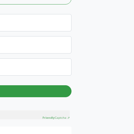
Friendly
Captcha ⇗