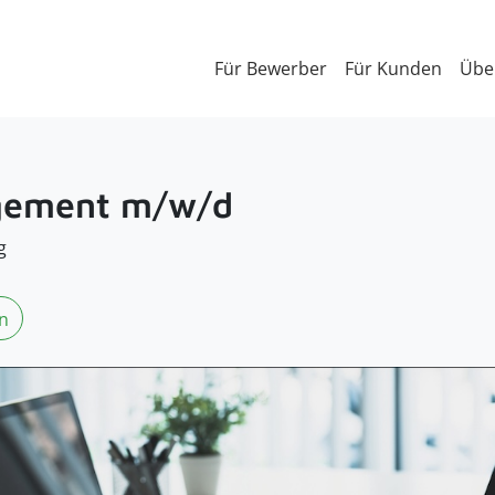
Für Bewerber
Für Kunden
Übe
agement m/w/d
g
n