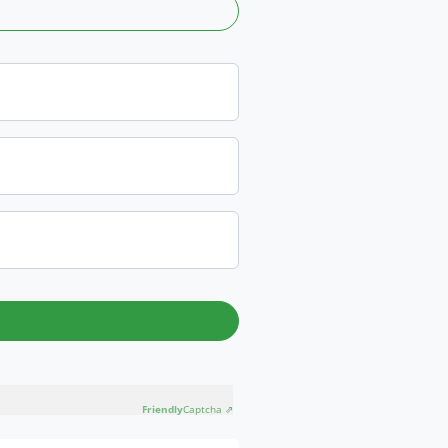
Friendly
Captcha ⇗