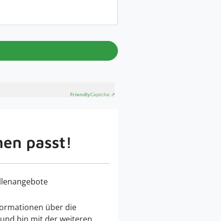
Friendly
Captcha ⇗
nen passt!
llenangebote
ormationen über die
 und bin mit der weiteren