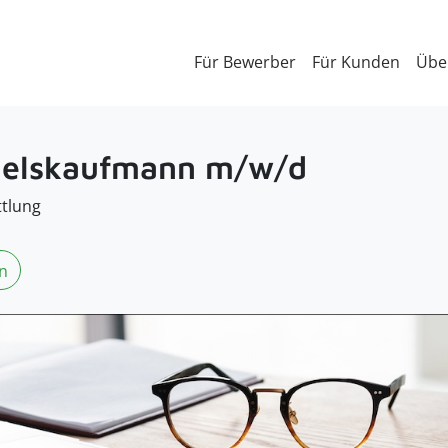
Für Bewerber
Für Kunden
Übe
delskaufmann m/w/d
ttlung
n